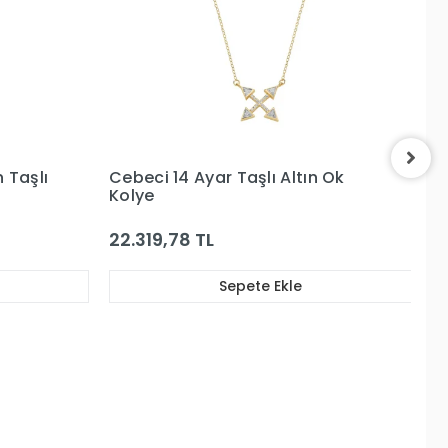
 Ok
Cebeci 14 Ayar Su Yolu Altın
Ce
Kolye
K
126.106,73 TL
1
Sepete Ekle