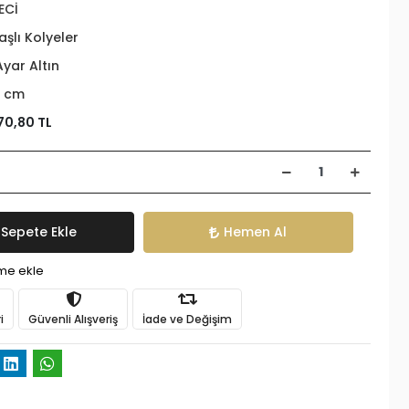
ECİ
aşlı Kolyeler
Ayar Altın
 cm
70,80 TL
Sepete Ekle
Hemen Al
ime ekle
i
Güvenli Alışveriş
İade ve Değişim