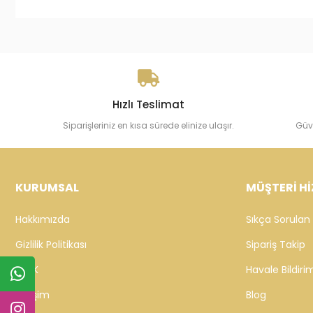
Hızlı Teslimat
Siparişleriniz en kısa sürede elinize ulaşır.
Güv
KURUMSAL
MÜŞTERİ Hİ
Hakkımızda
Sıkça Sorulan 
Gizlilik Politikası
Sipariş Takip
KVKK
Havale Bildirim
İletişim
Blog