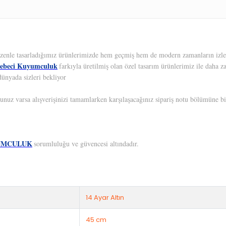
 Özenle tasarladığımız ürünlerimizde hem geçmiş hem de modern zamanların izleri
ebeci Kuyumculuk
farkıyla üretilmiş olan özel tasarım ürünlerimiz ile daha z
dünyada sizleri bekliyor
unuz varsa alışverişinizi tamamlarken karşılaşacağınız sipariş notu bölümüne bil
UMCULUK
sorumluluğu ve güvencesi altındadır.
14 Ayar Altın
45 cm