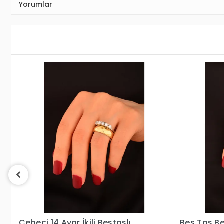
Yorumlar
Beş Taş Beyaz Altın Yüzük
Beş Taş ve 