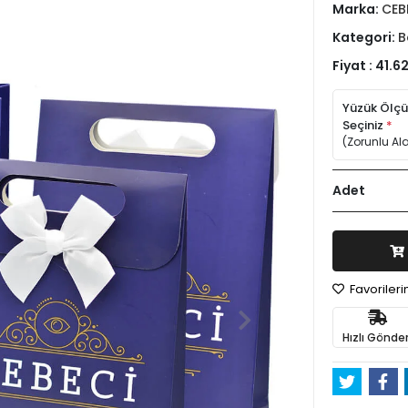
Marka:
CEB
Kategori:
B
Fiyat :
41.6
Yüzük Ölç
Seçiniz
*
(Zorunlu Al
Adet
Favoriler
Hızlı Gönder