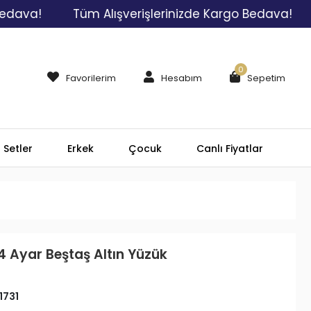
a!
Tüm Alışverişlerinizde Kargo Bedava!
Tüm
0
Favorilerim
Hesabım
Sepetim
Setler
Erkek
Çocuk
Canlı Fiyatlar
4 Ayar Beştaş Altın Yüzük
1731