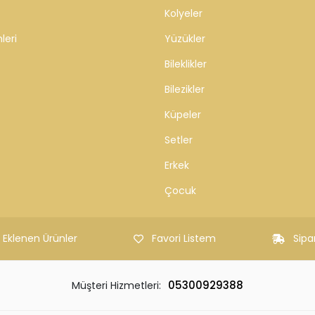
Kolyeler
leri
Yüzükler
Bileklikler
Bilezikler
Küpeler
Setler
Erkek
Çocuk
 Eklenen Ürünler
Favori Listem
Sipa
05300929388
Müşteri Hizmetleri: