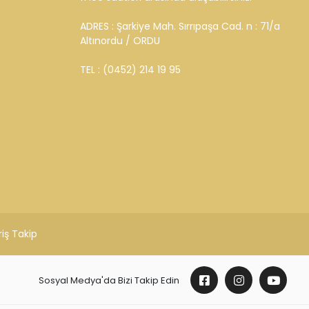
ADRES : Şarkiye Mah. Sırrıpaşa Cad. n : 71/a
Altınordu / ORDU
TEL : (0452) 214 19 95
riş Takip
Sosyal Medya'da Bizi Takip Edin