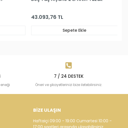
30.638,53 TL
3
Sepete Ekle
i
7 / 24 DESTEK
çeneği
Öneri ve şikayetlerinizi bize iletebilirsiniz.
BİZE ULAŞIN
Haftaiçi 09:00 - 19:00 Cumartesi 10:00 -
17:00 saatleri arasında ulaşabilirsiniz.