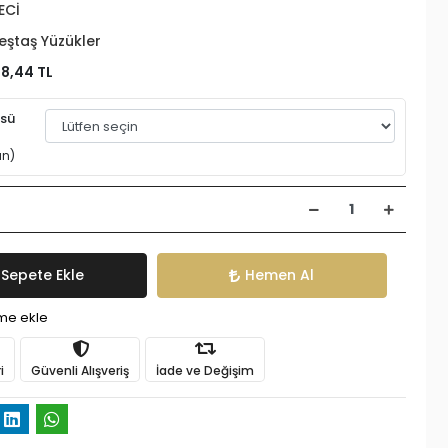
ECİ
eştaş Yüzükler
28,44 TL
üsü
an)
Sepete Ekle
Hemen Al
ime ekle
i
Güvenli Alışveriş
İade ve Değişim