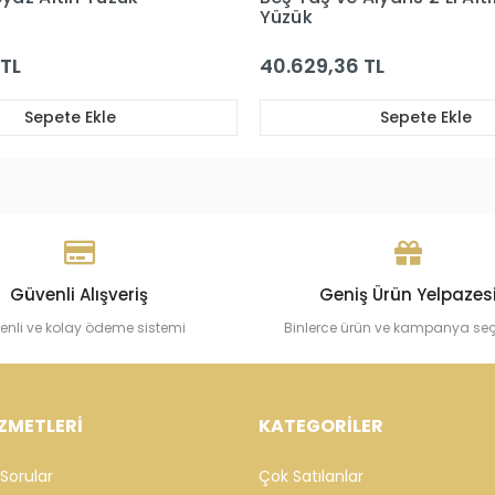
 TL
43.093,76 TL
Sepete Ekle
Sepete Ekle
Güvenli Alışveriş
Geniş Ürün Yelpazes
enli ve kolay ödeme sistemi
Binlerce ürün ve kampanya se
ZMETLERİ
KATEGORİLER
Sorular
Çok Satılanlar