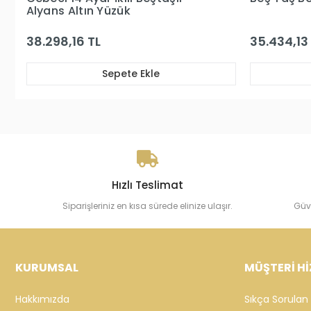
Yüzük
35.434,13 TL
40.629,36
Sepete Ekle
Hızlı Teslimat
Siparişleriniz en kısa sürede elinize ulaşır.
Güv
KURUMSAL
MÜŞTERİ Hİ
Hakkımızda
Sıkça Sorulan 