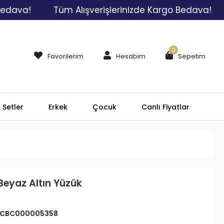
!
Tüm Alışverişlerinizde Kargo Bedava!
Tüm
0
Favorilerim
Hesabım
Sepetim
Setler
Erkek
Çocuk
Canlı Fiyatlar
Beyaz Altın Yüzük
CBC000005358