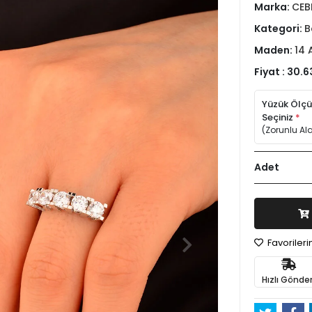
Marka:
CEB
Kategori:
B
Maden:
14 
Fiyat :
30.6
Yüzük Ölç
Seçiniz
*
(Zorunlu Al
Adet
Favoriler
Hızlı Gönder