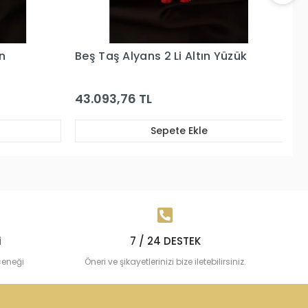
Yüzük
Beş Taş Altın Yüzük
B
35.500,73 TL
21
Sepete Ekle
i
7 / 24 DESTEK
çeneği
Öneri ve şikayetlerinizi bize iletebilirsiniz.