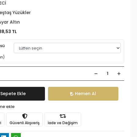
ECİ
eştaş Yüzükler
Ayar Altın
38,53 TL
üsü
an)
Sepete Ekle
Hemen Al
ime ekle
i
Güvenli Alışveriş
İade ve Değişim