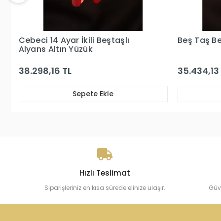
Beş Taş Beyaz Altın Yüzük
Beş Taş ve 
Yüzük
35.434,13 TL
40.629,36
Sepete Ekle
Hızlı Teslimat
Siparişleriniz en kısa sürede elinize ulaşır.
Güv