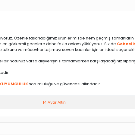
ırıyoruz. Özenle tasarladığımız ürünlerimizde hem geçmiş zamanların
e ve en görkemli gecelere daha fazla anlam yüklüyoruz. Siz de
Cebeci 
te tutkunu ve mücevher taşımayı seven kadınlar için en ideal seçenekle
l bir notunuz varsa alışverişinizi tamamlarken karşılaşacağınız sipariş
tedir.
 KUYUMCULUK
sorumluluğu ve güvencesi altındadır.
14 Ayar Altın