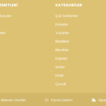
ZMETLERİ
KATEGORİLER
Sorular
Çok Satılanlar
Kolyeler
leri
Yüzükler
Bileklikler
Bilezikler
Küpeler
Setler
Erkek
Çocuk
 Eklenen Ürünler
Favori Listem
Sipa