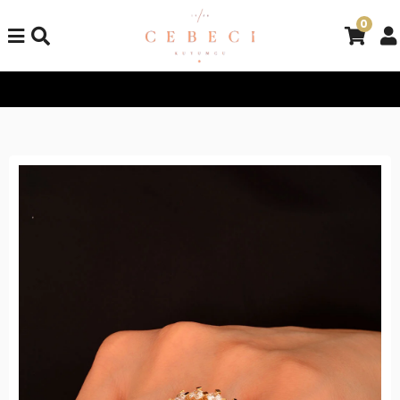
0
Tüm Alışverişlerinizde Kargo Bedava!
Tüm Alışverişlerinizde K