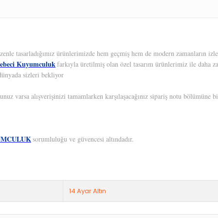
 Özenle tasarladığımız ürünlerimizde hem geçmiş hem de modern zamanların izleri
ebeci Kuyumculuk
farkıyla üretilmiş olan özel tasarım ürünlerimiz ile daha z
dünyada sizleri bekliyor
unuz varsa alışverişinizi tamamlarken karşılaşacağınız sipariş notu bölümüne bil
UMCULUK
sorumluluğu ve güvencesi altındadır.
14 Ayar Altın