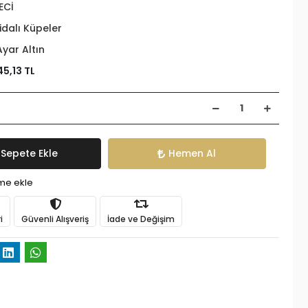
ECİ
idalı Küpeler
Ayar Altın
45,13 TL
Sepete Ekle
Hemen Al
ime ekle
i
Güvenli Alışveriş
İade ve Değişim