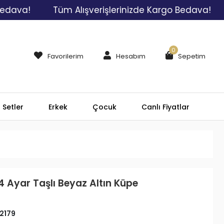
!
Tüm Alışverişlerinizde Kargo Bedava!
Tüm 
0
Favorilerim
Hesabım
Sepetim
Setler
Erkek
Çocuk
Canlı Fiyatlar
4 Ayar Taşlı Beyaz Altın Küpe
2179