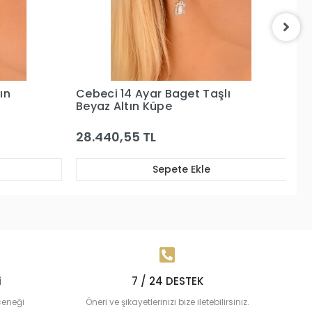
ı
Cebeci 14 Ayar Beyaz Altın
Ce
Baget Küpe
29.439,63 TL
4
Sepete Ekle
i
7 / 24 DESTEK
çeneği
Öneri ve şikayetlerinizi bize iletebilirsiniz.