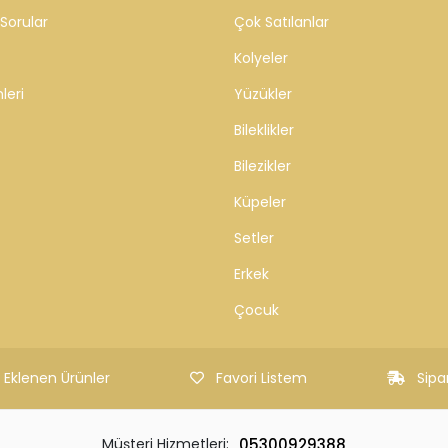
ZMETLERİ
KATEGORİLER
Sorular
Çok Satılanlar
Kolyeler
leri
Yüzükler
Bileklikler
Bilezikler
Küpeler
Setler
Erkek
Çocuk
 Eklenen Ürünler
Favori Listem
Sipa