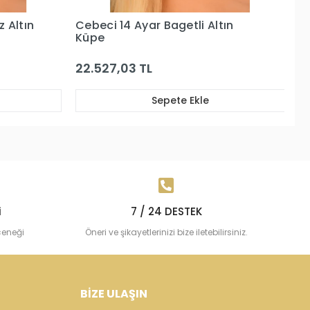
 Altın
Cebeci 14 Ayar Bagetli Altın
C
Küpe
B
22.527,03 TL
2
Sepete Ekle
i
7 / 24 DESTEK
çeneği
Öneri ve şikayetlerinizi bize iletebilirsiniz.