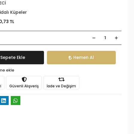
ECİ
idalı Küpeler
0,73 TL
Sepete Ekle
Hemen Al
ime ekle
i
Güvenli Alışveriş
İade ve Değişim