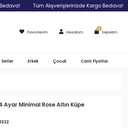
ava!
Tüm Alışverişlerinizde Kargo Bedava!
T
0
Favorilerim
Hesabım
Sepetim
Setler
Erkek
Çocuk
Canlı Fiyatlar
4 Ayar Minimal Rose Altın Küpe
1332