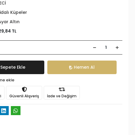
ECİ
idalı Küpeler
Ayar Altın
29,84 TL
Sepete Ekle
Hemen Al
ime ekle
i
Güvenli Alışveriş
İade ve Değişim