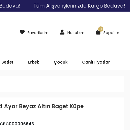
a!
Tüm Alışverişlerinizde Kargo Bedava!
Tüm
0
Favorilerim
Hesabım
Sepetim
Setler
Erkek
Çocuk
Canlı Fiyatlar
4 Ayar Beyaz Altın Baget Küpe
CBC000006643