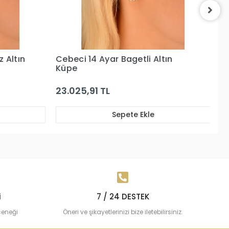
ın
Cebeci 14 Ayar Baget Taşlı
C
Beyaz Altın Küpe
28.334,48 TL
4
Sepete Ekle
i
7 / 24 DESTEK
çeneği
Öneri ve şikayetlerinizi bize iletebilirsiniz.