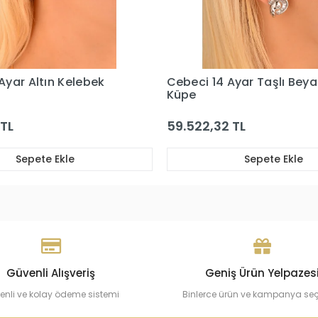
Ayar Taşlı Beyaz Altın
Cebeci 14 Ayar Bagetli Alt
Küpe
 TL
23.025,91 TL
Sepete Ekle
Sepete Ekle
Güvenli Alışveriş
Geniş Ürün Yelpazes
enli ve kolay ödeme sistemi
Binlerce ürün ve kampanya se