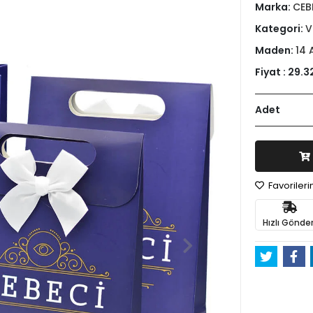
Marka:
CEB
Kategori:
V
Maden:
14 
Fiyat :
29.3
Adet
Favoriler
Hızlı Gönder