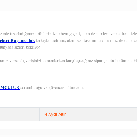
 Özenle tasarladığımız ürünlerimizde hem geçmiş hem de modern zamanların izleri
ebeci Kuyumculuk
farkıyla üretilmiş olan özel tasarım ürünlerimiz ile daha z
dünyada sizleri bekliyor
unuz varsa alışverişinizi tamamlarken karşılaşacağınız sipariş notu bölümüne bil
UMCULUK
sorumluluğu ve güvencesi altındadır.
14 Ayar Altın