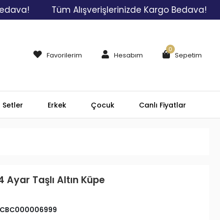
!
Tüm Alışverişlerinizde Kargo Bedava!
Tüm 
0
Favorilerim
Hesabım
Sepetim
Setler
Erkek
Çocuk
Canlı Fiyatlar
4 Ayar Taşlı Altın Küpe
CBC000006999