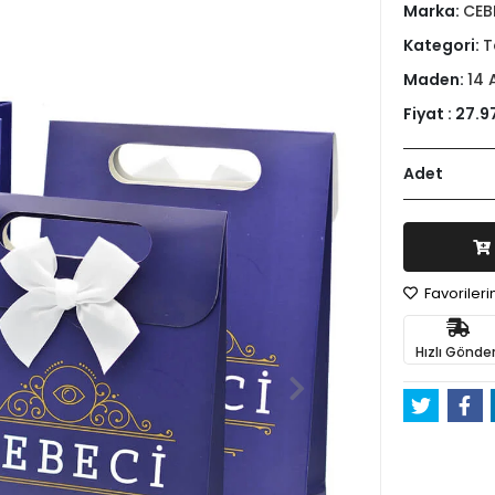
Marka:
CEB
Kategori:
T
Maden:
14 
Fiyat :
27.9
Adet
Favoriler
Hızlı Gönder