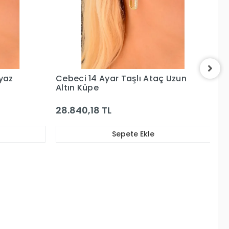
 Uzun
Cebeci 14 Ayar Yeşil Taşlı Altın
Ce
Küpe
Al
16.051,93 TL
16
Sepete Ekle