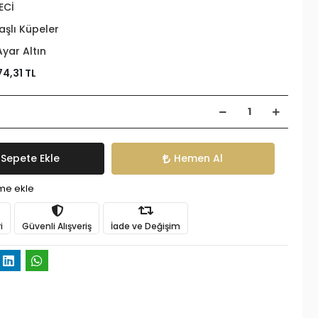
ECİ
aşlı Küpeler
Ayar Altın
74,31 TL
Sepete Ekle
Hemen Al
ime ekle
i
Güvenli Alışveriş
İade ve Değişim