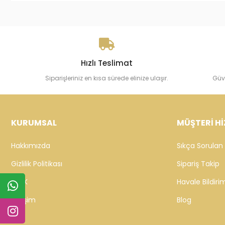
Hızlı Teslimat
Siparişleriniz en kısa sürede elinize ulaşır.
Güv
KURUMSAL
MÜŞTERİ Hİ
Hakkımızda
Sıkça Sorulan 
Gizlilik Politikası
Sipariş Takip
KVKK
Havale Bildirim
İletişim
Blog