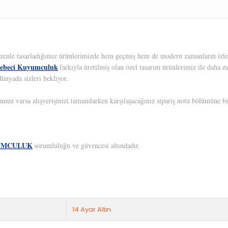
 Özenle tasarladığımız ürünlerimizde hem geçmiş hem de modern zamanların izleri
ebeci Kuyumculuk
farkıyla üretilmiş olan özel tasarım ürünlerimiz ile daha z
ünyada sizleri bekliyor.
unuz varsa alışverişinizi tamamlarken karşılaşacağınız sipariş notu bölümüne bil
UMCULUK
sorumluluğu ve güvencesi altındadır.
14 Ayar Altın