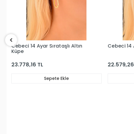
Cebeci 14 Ayar Taşlı Altın Küpe
Cebeci 14
Altın Küpe
22.579,26 TL
22.645,87
Sepete Ekle