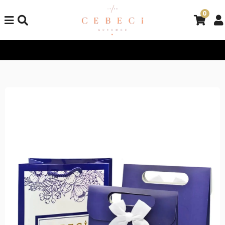
0
Tüm Alışverişlerinizde Kargo Bedava!
Tüm Alışverişlerinizde K