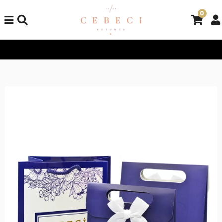
0
Tüm Alışverişlerinizde Kargo Bedava!
Tüm Alışverişlerinizde K