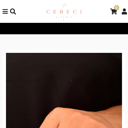
0
Tüm Alışverişlerinizde Kargo Bedava!
Tüm Alışverişlerinizde K