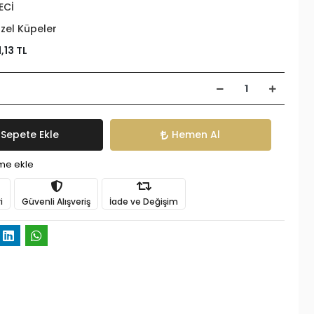
ECİ
zel Küpeler
1,13 TL
Sepete Ekle
Hemen Al
ime ekle
i
Güvenli Alışveriş
İade ve Değişim