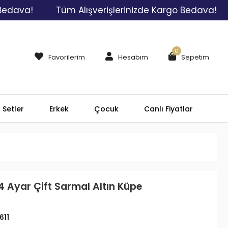
a!
Tüm Alışverişlerinizde Kargo Bedava!
Tüm
0
Favorilerim
Hesabım
Sepetim
Setler
Erkek
Çocuk
Canlı Fiyatlar
4 Ayar Çift Sarmal Altın Küpe
611