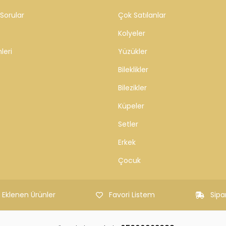
Sorular
Çok Satılanlar
Kolyeler
leri
Yüzükler
Bileklikler
Bilezikler
Küpeler
Setler
Erkek
Çocuk
 Eklenen Ürünler
Favori Listem
Sipa