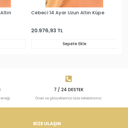
 Küpe
Cebeci 14 Ayar Altın Küpe
Ce
K
17.317,41 TL
2
Sepete Ekle
i
7 / 24 DESTEK
çeneği
Öneri ve şikayetlerinizi bize iletebilirsiniz.
BİZE ULAŞIN