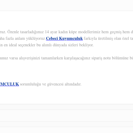
yoruz. Özenle tasarladığımız 14 ayar kadın küpe modellerimiz hem geçmiş hem de
Cebeci Kuyumculuk
aha fazla anlam yüklüyoruz.
farkıyla üretilmiş olan özel 
in en ideal seçenekler bu alımlı dünyada sizleri bekliyor.
unuz varsa alışverişinizi tamamlarken karşılaşacağınız sipariş notu bölümüne bil
UMCULUK
sorumluluğu ve güvencesi altındadır.