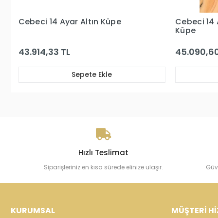
Cebeci 14 Ayar Taşlı Ataç Altın
Cebeci 14 
Küpe
Küpe
45.090,60 TL
40.973,63
Sepete Ekle
Hızlı Teslimat
Siparişleriniz en kısa sürede elinize ulaşır.
Güv
KURUMSAL
MÜŞTERİ Hİ