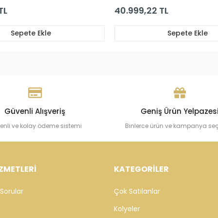
40.999,22 TL
16.151,21 TL
Sepete Ekle
Güvenli Alışveriş
Geniş Ürün Yelpazes
enli ve kolay ödeme sistemi
Binlerce ürün ve kampanya se
ZMETLERİ
KATEGORİLER
Sorular
Çok Satılanlar
Kolyeler