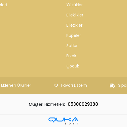
leri
Yüzükler
Bileklikler
Bilezikler
Küpeler
Setler
Erkek
Çocuk
 Eklenen Ürünler
Favori Listem
Sipa
05300929388
Müşteri Hizmetleri: