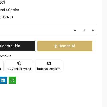
ECİ
zel Küpeler
83,76 TL
Sepete Ekle
Hemen Al
ime ekle
i
Güvenli Alışveriş
İade ve Değişim