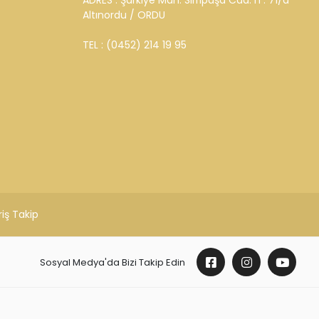
ADRES : Şarkiye Mah. Sırrıpaşa Cad. n : 71/a
Altınordu / ORDU
TEL : (0452) 214 19 95
riş Takip
Sosyal Medya'da Bizi Takip Edin