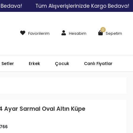
va!
Tüm Alışverişlerinizde Kargo Bedava!
Tü
0
Favorilerim
Hesabım
Sepetim
Setler
Erkek
Çocuk
Canlı Fiyatlar
4 Ayar Sarmal Oval Altın Küpe
766