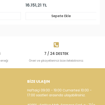
20.990,03 TL
Sepete Ekle
Sepete Ekle
i
7 / 24 DESTEK
çeneği
Öneri ve şikayetlerinizi bize iletebilirsiniz.
BİZE ULAŞIN
Haftaiçi 09:00 - 19:00 Cumartesi 10:00 -
17:00 saatleri arasında ulaşabilirsiniz.