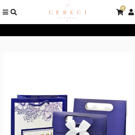
0
Tüm Alışverişlerinizde Kargo Bedava!
Tüm Alışverişlerinizde K