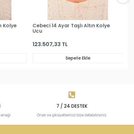
ın Kolye
Cebeci 14 Ayar Yeşil Taşlı Altın
Kolye Ucu
8.451,20 TL
Sepete Ekle
i
7 / 24 DESTEK
çeneği
Öneri ve şikayetlerinizi bize iletebilirsiniz.