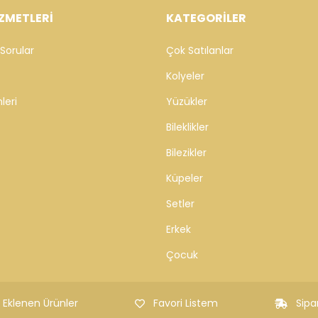
ZMETLERİ
KATEGORİLER
Sorular
Çok Satılanlar
Kolyeler
leri
Yüzükler
Bileklikler
Bilezikler
Küpeler
Setler
Erkek
Çocuk
 Eklenen Ürünler
Favori Listem
Sipa