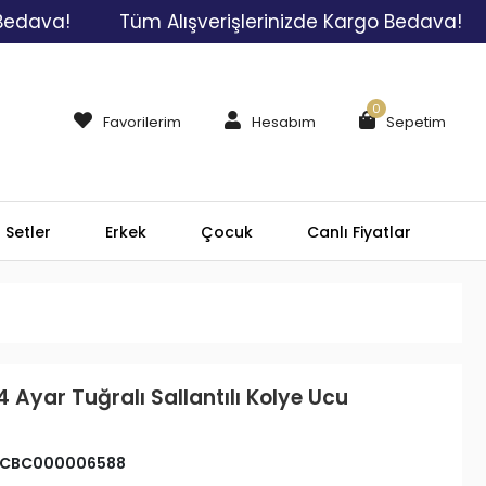
a!
Tüm Alışverişlerinizde Kargo Bedava!
Tü
0
Favorilerim
Hesabım
Sepetim
Setler
Erkek
Çocuk
Canlı Fiyatlar
4 Ayar Tuğralı Sallantılı Kolye Ucu
CBC000006588