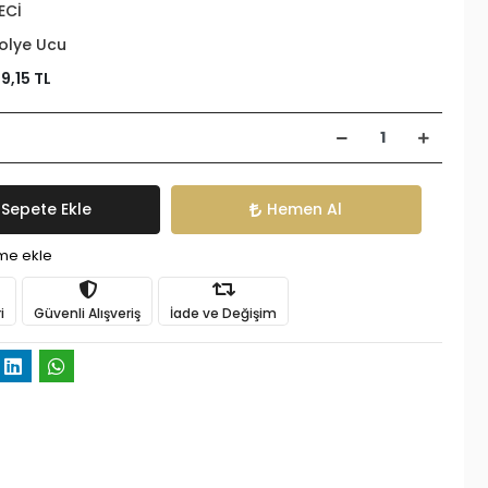
ECİ
olye Ucu
9,15 TL
Sepete Ekle
Hemen Al
ime ekle
i
Güvenli Alışveriş
İade ve Değişim