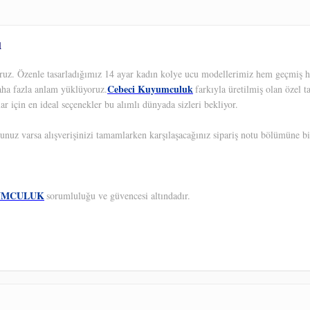
u
yoruz. Özenle tasarladığımız 14 ayar kadın kolye ucu modellerimiz hem geçmiş h
Cebeci Kuyumculuk
aha fazla anlam yüklüyoruz.
farkıyla üretilmiş olan özel 
ar için en ideal seçenekler bu alımlı dünyada sizleri bekliyor.
unuz varsa alışverişinizi tamamlarken karşılaşacağınız sipariş notu bölümüne bil
UMCULUK
sorumluluğu ve güvencesi altındadır.