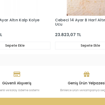
 Ayar B Harf Altın Kolye
Cebeci 14 Ayar Taşlı Alt
Ucu
07 TL
123.507,33 TL
Sepete Ekle
Sepete Ekle
Güvenli Alışveriş
Geniş Ürün Yelpazes
enli ve kolay ödeme sistemi
Binlerce ürün ve kampanya se