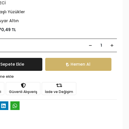
ECİ
aşlı Yüzükler
Ayar Altın
70,49 TL
Sepete Ekle
Hemen Al
ime ekle
i
Güvenli Alışveriş
İade ve Değişim