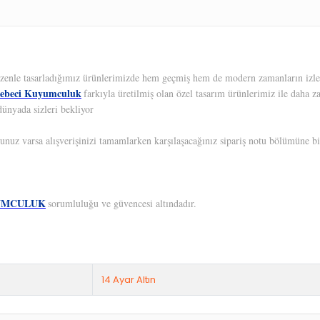
 Özenle tasarladığımız ürünlerimizde hem geçmiş hem de modern zamanların izleri
ebeci Kuyumculuk
farkıyla üretilmiş olan özel tasarım ürünlerimiz ile daha z
dünyada sizleri bekliyor
unuz varsa alışverişinizi tamamlarken karşılaşacağınız sipariş notu bölümüne bil
UMCULUK
sorumluluğu ve güvencesi altındadır.
14 Ayar Altın