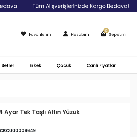
!
Tüm Alışverişlerinizde Kargo Bedava!
Tüm
0
Favorilerim
Hesabım
Sepetim
Setler
Erkek
Çocuk
Canlı Fiyatlar
4 Ayar Tek Taşlı Altın Yüzük
CBC000006649