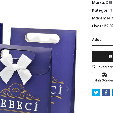
Marka:
CEB
Kategori:
T
Maden:
14 
Fiyat :
22.9
Adet
Favoriler
Hızlı Gönder