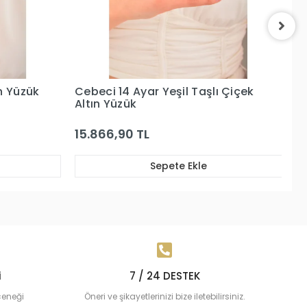
 Çiçek
Cebeci 14 Ayar Pembe Taşlı Altın
C
Yüzük
Ta
57.559,00 TL
2
Sepete Ekle
i
7 / 24 DESTEK
çeneği
Öneri ve şikayetlerinizi bize iletebilirsiniz.