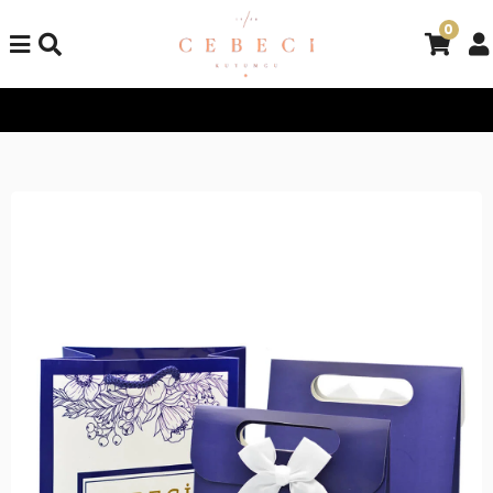
0
Tüm Alışverişlerinizde Kargo Bedava!
Tüm Alışverişlerinizde K