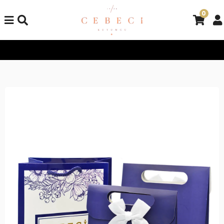
0
Tüm Alışverişlerinizde Kargo Bedava!
Tüm Alışverişlerinizde K