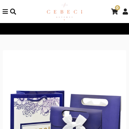
0
Tüm Alışverişlerinizde Kargo Bedava!
Tüm Alışverişlerinizde K