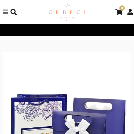
0
Tüm Alışverişlerinizde Kargo Bedava!
Tüm Alışverişlerinizde K