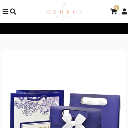
0
Tüm Alışverişlerinizde Kargo Bedava!
Tüm Alışverişlerinizde K