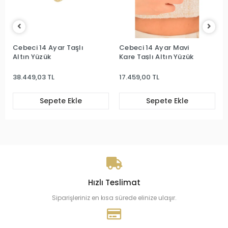
Cebeci 14 Ayar Taşlı
Cebeci 14 Ayar Mavi
Cebec
ltın Yüzük
Kare Taşlı Altın Yüzük
Altın
8.449,03 TL
17.459,00 TL
15.56
Sepete Ekle
Sepete Ekle
Hızlı Teslimat
Siparişleriniz en kısa sürede elinize ulaşır.