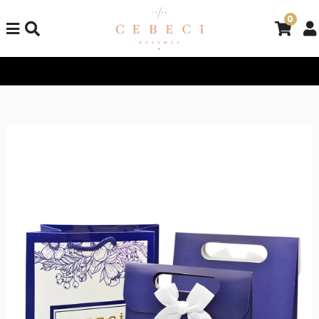
0
Tüm Alışverişlerinizde Kargo Bedava!
Tüm Alışverişlerinizde K