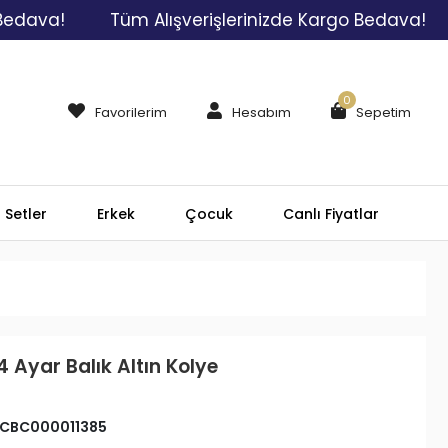
va!
Tüm Alışverişlerinizde Kargo Bedava!
Tü
0
Favorilerim
Hesabım
Sepetim
Setler
Erkek
Çocuk
Canlı Fiyatlar
4 Ayar Balık Altın Kolye
CBC000011385