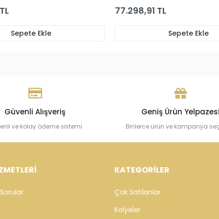
298,91 TL
113.323,00 TL
Sepete Ekle
Sepete
Güvenli Alışveriş
Geniş Ürün Yelpazes
enli ve kolay ödeme sistemi
Binlerce ürün ve kampanya se
ZMETLERİ
KATEGORİLER
Sorular
Çok Satılanlar
Kolyeler