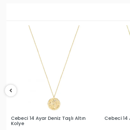
ltın
Cebeci 14 Ayar Şans Altın Kolye
Cebe
Altı