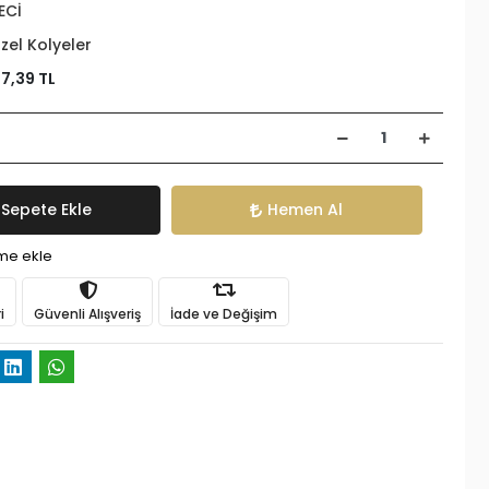
ECİ
zel Kolyeler
47,39 TL
Sepete Ekle
Hemen Al
ime ekle
i
Güvenli Alışveriş
İade ve Değişim