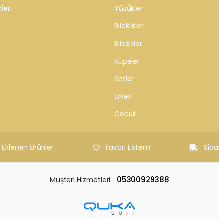
leri
Yüzükler
Bileklikler
Bilezikler
Küpeler
Setler
Erkek
Çocuk
 Eklenen Ürünler
Favori Listem
Sipa
05300929388
Müşteri Hizmetleri: