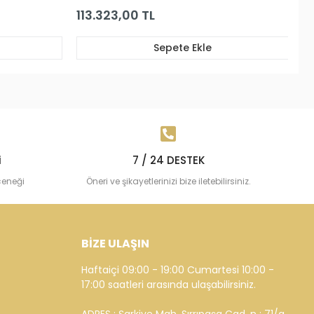
91.057,19 TL
 Ekle
Sepete Ekle
i
7 / 24 DESTEK
çeneği
Öneri ve şikayetlerinizi bize iletebilirsiniz.
BİZE ULAŞIN
Haftaiçi 09:00 - 19:00 Cumartesi 10:00 -
17:00 saatleri arasında ulaşabilirsiniz.