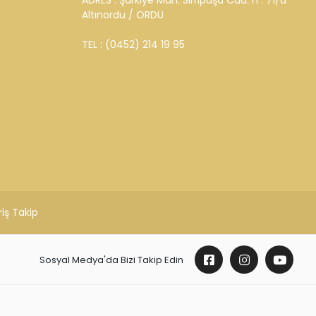
ADRES : Şarkiye Mah. Sırrıpaşa Cad. n : 71/a
Altınordu / ORDU
TEL : (0452) 214 19 95
riş Takip
Sosyal Medya'da Bizi Takip Edin