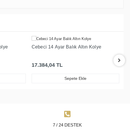
olye
Cebeci 14 Ayar Balık Altın Kolye
Ce
Ko
17.384,04 TL
7
Sepete Ekle
7 / 24 DESTEK