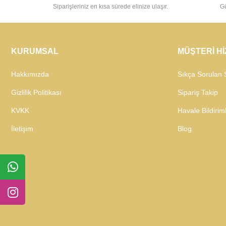
Siparişleriniz en kısa sürede elinize ulaşır.
Gü
KURUMSAL
MÜŞTERİ H
Hakkımızda
Sıkça Sorulan 
Gizlilik Politikası
Sipariş Takip
KVKK
Havale Bildiriml
İletişim
Blog