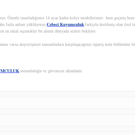
yoruz. Özenle tasarladığımız 14 ayar kadın kolye modellerimiz hem geçmiş hem d
Cebeci Kuyumculuk
aha fazla anlam yüklüyoruz.
farkıyla üretilmiş olan özel 
in en ideal seçenekler bu alımlı dünyada sizleri bekliyor.
unuz varsa alışverişinizi tamamlarken karşılaşacağınız sipariş notu bölümüne bil
UMCULUK
sorumluluğu ve güvencesi altındadır.