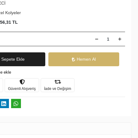
ECİ
el Kolyeler
956,31 TL
Sepete Ekle
Hemen Al
e ekle
Güvenli Alışveriş
İade ve Değişim