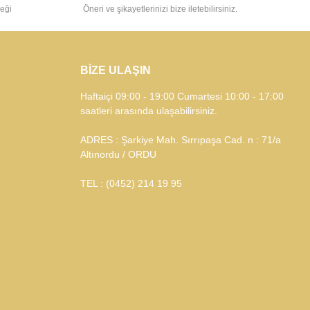
eği
Öneri ve şikayetlerinizi bize iletebilirsiniz.
BİZE ULAŞIN
Haftaiçi 09:00 - 19:00 Cumartesi 10:00 - 17:00
saatleri arasında ulaşabilirsiniz.
ADRES : Şarkiye Mah. Sırrıpaşa Cad. n : 71/a
Altınordu / ORDU
TEL : (0452) 214 19 95