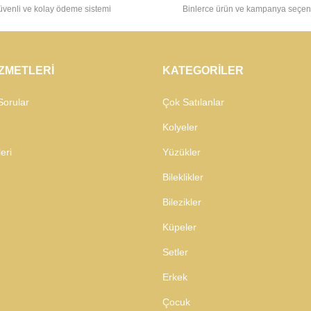
venli ve kolay ödeme sistemi
Binlerce ürün ve kampanya seçen
İZMETLERİ
KATEGORİLER
Sorular
Çok Satılanlar
Kolyeler
eri
Yüzükler
Bileklikler
Bilezikler
Küpeler
Setler
Erkek
Çocuk