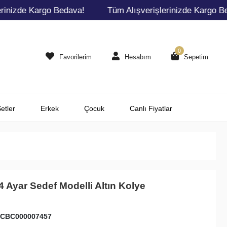
nizde Kargo Bedava!
Tüm Alışverişlerinizde Kargo Beda
0
Favorilerim
Hesabım
Sepetim
etler
Erkek
Çocuk
Canlı Fiyatlar
4 Ayar Sedef Modelli Altın Kolye
CBC000007457