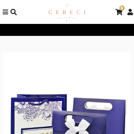
0
Tüm Alışverişlerinizde Kargo Bedava!
Tüm Alışverişlerinizde K