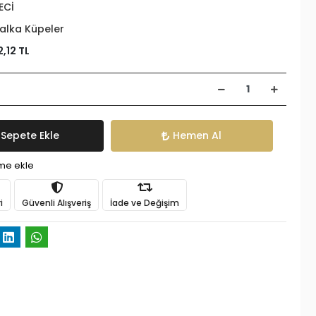
ECİ
alka Küpeler
2,12 TL
Sepete Ekle
Hemen Al
ime ekle
i
Güvenli Alışveriş
İade ve Değişim