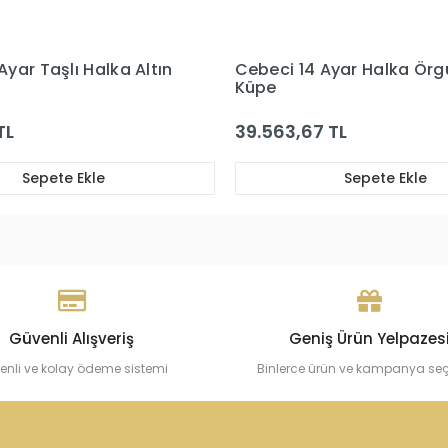
 14 Ayar Halka Örgü Altın
Cebeci 14 Ayar Altın
3,67 TL
25.443,30 TL
Sepete Ekle
Sepete E
Güvenli Alışveriş
Geniş Ürün Yelpazes
enli ve kolay ödeme sistemi
Binlerce ürün ve kampanya se