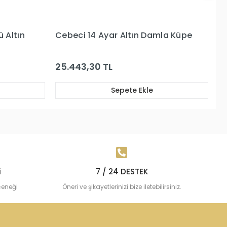
 Damla Küpe
Cebeci 14 Ayar Beyaz Altın Küpe
15.985,32 TL
kle
Sepete Ekle
i
7 / 24 DESTEK
çeneği
Öneri ve şikayetlerinizi bize iletebilirsiniz.