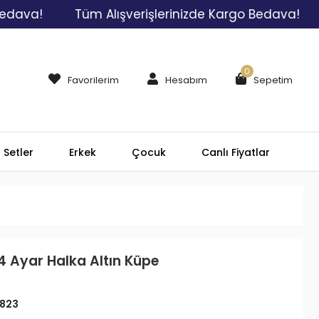
a!
Tüm Alışverişlerinizde Kargo Bedava!
Tüm
0
Favorilerim
Hesabım
Sepetim
Setler
Erkek
Çocuk
Canlı Fiyatlar
4 Ayar Halka Altın Küpe
823