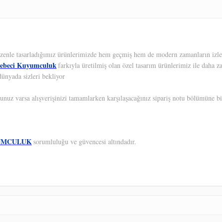
 Özenle tasarladığımız ürünlerimizde hem geçmiş hem de modern zamanların izleri
ebeci Kuyumculuk
farkıyla üretilmiş olan özel tasarım ürünlerimiz ile daha z
dünyada sizleri bekliyor
unuz varsa alışverişinizi tamamlarken karşılaşacağınız sipariş notu bölümüne bil
UMCULUK
sorumluluğu ve güvencesi altındadır.