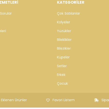
ZMETLERİ
KATEGORİLER
Sorular
Çok Satılanlar
Kolyeler
leri
Yüzükler
Bileklikler
Bilezikler
Küpeler
Setler
Erkek
Çocuk
 Eklenen Ürünler
Favori Listem
Sipa