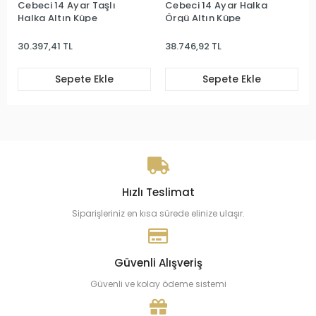
Cebeci 14 Ayar Taşlı
Cebeci 14 Ayar Halka
Halka Altın Küpe
Örgü Altın Küpe
30.397,41 TL
38.746,92 TL
Sepete Ekle
Sepete Ekle
Hızlı Teslimat
Siparişleriniz en kısa sürede elinize ulaşır.
Güvenli Alışveriş
Güvenli ve kolay ödeme sistemi