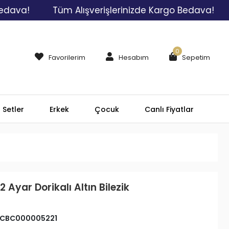
Tüm Alışverişlerinizde Kargo Bedava!
Tüm Al
0
Favorilerim
Hesabım
Sepetim
Setler
Erkek
Çocuk
Canlı Fiyatlar
 Ayar Dorikalı Altın Bilezik
CBC000005221