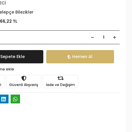
ECİ
elepçe Bilezikler
266,22 TL
Sepete Ekle
Hemen Al
ime ekle
i
Güvenli Alışveriş
İade ve Değişim