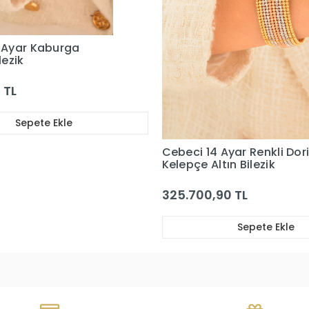
Cebeci 22 Ayar Taşlı Kırık
Kelepçe Altın Bilezik
226.458,70 TL
Sepete Ekle
Ayar Renkli Dorikalı
ın Bilezik
0 TL
Sepete Ekle