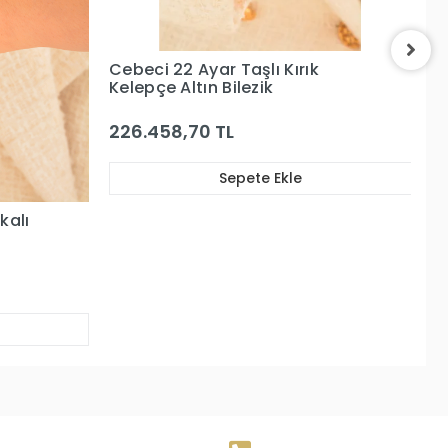
Cebeci 14 Ayar İşlemeli Kelepçe
C
Bilezik
Ke
178.902,37 TL
6
Sepete Ekle