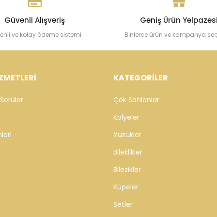
Güvenli Alışveriş
Geniş Ürün Yelpazes
enli ve kolay ödeme sistemi
Binlerce ürün ve kampanya se
ZMETLERİ
KATEGORİLER
Sorular
Çok Satılanlar
Kolyeler
leri
Yüzükler
Bileklikler
Bilezikler
Küpeler
Setler