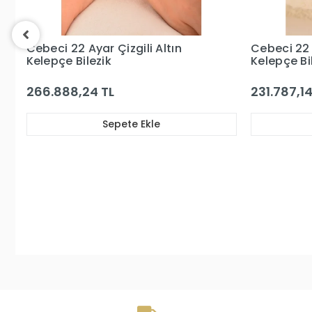
Cebeci 22 Ayar Kaburga
Kelepçe Bilezik
231.787,14 TL
Sepete Ekle
Cebeci 14 
Kelepçe Alt
325.700,9