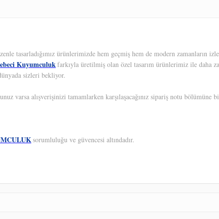
 Özenle tasarladığımız ürünlerimizde hem geçmiş hem de modern zamanların izleri
ebeci Kuyumculuk
farkıyla üretilmiş olan özel tasarım ürünlerimiz ile daha z
ünyada sizleri bekliyor.
unuz varsa alışverişinizi tamamlarken karşılaşacağınız sipariş notu bölümüne bil
UMCULUK
sorumluluğu ve güvencesi altındadır.