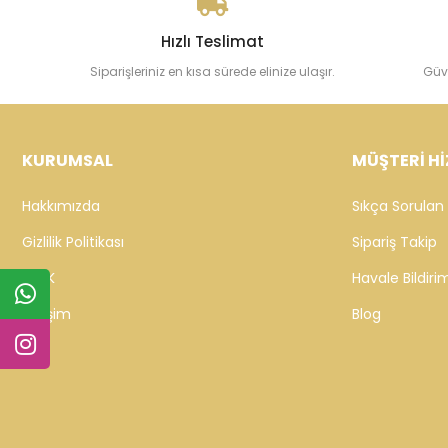
Hızlı Teslimat
Siparişleriniz en kısa sürede elinize ulaşır.
Güv
KURUMSAL
MÜŞTERİ Hİ
Hakkımızda
Sıkça Sorulan 
Gizlilik Politikası
Sipariş Takip
KVKK
Havale Bildirim
İletişim
Blog