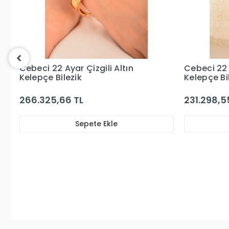
Cebeci 22 Ayar Kaburga
Kelepçe Bilezik
231.298,55 TL
Sepete Ekle
Cebeci 14 
Kelepçe Alt
325.014,3