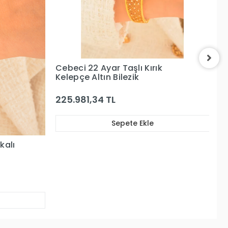
Cebeci 22 Ayar Dorikalı Altın
Ce
Bilezik
Bi
217.806,13 TL
1
Sepete Ekle