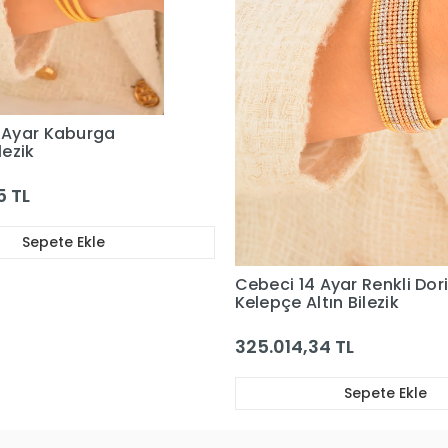
Cebeci 22 Ayar Taşlı Kırık
Kelepçe Altın Bilezik
225.981,34 TL
Sepete Ekle
Ayar Renkli Dorikalı
ın Bilezik
4 TL
Sepete Ekle