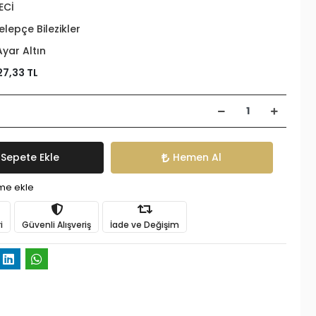
ECİ
elepçe Bilezikler
Ayar Altın
27,33 TL
Sepete Ekle
Hemen Al
ime ekle
i
Güvenli Alışveriş
İade ve Değişim