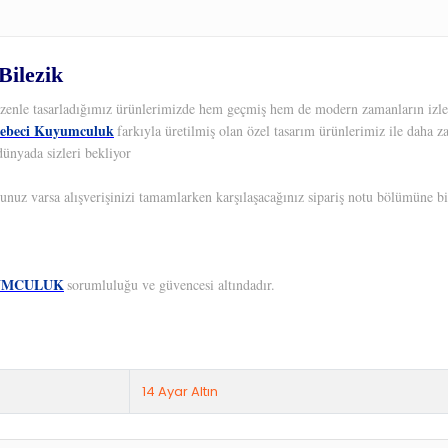
Bilezik
 Özenle tasarladığımız ürünlerimizde hem geçmiş hem de modern zamanların izleri
ebeci Kuyumculuk
farkıyla üretilmiş olan özel tasarım ürünlerimiz ile daha z
dünyada sizleri bekliyor
unuz varsa alışverişinizi tamamlarken karşılaşacağınız sipariş notu bölümüne bil
UMCULUK
sorumluluğu ve güvencesi altındadır.
14 Ayar Altın