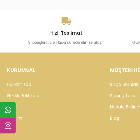
Hızlı Teslimat
Siparişleriniz en kısa sürede elinize ulaşır.
Güv
KURUMSAL
MÜŞTERİ Hİ
Hakkımızda
Sıkça Sorulan 
Gizlilik Politikası
Sipariş Takip
KVKK
Havale Bildirim
İletişim
Blog