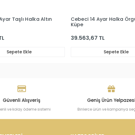
 14 Ayar Halka Örgü Altın
Cebeci 14 Ayar Altın
3,67 TL
25.443,30 TL
Sepete Ekle
Sepete E
Güvenli Alışveriş
Geniş Ürün Yelpazes
enli ve kolay ödeme sistemi
Binlerce ürün ve kampanya se