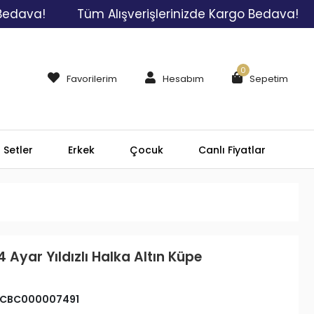
va!
Tüm Alışverişlerinizde Kargo Bedava!
Tü
0
Favorilerim
Hesabım
Sepetim
Setler
Erkek
Çocuk
Canlı Fiyatlar
4 Ayar Yıldızlı Halka Altın Küpe
CBC000007491