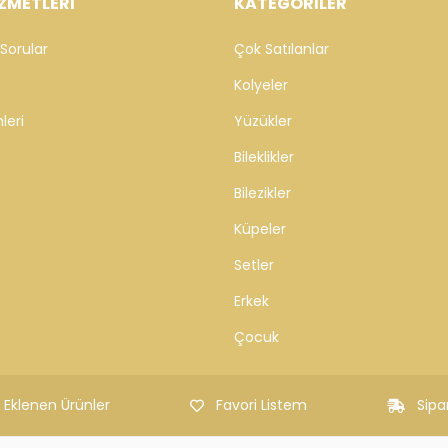
ZMETLERİ
KATEGORİLER
Sorular
Çok Satılanlar
Kolyeler
leri
Yüzükler
Bileklikler
Bilezikler
Küpeler
Setler
Erkek
Çocuk
 Eklenen Ürünler
Favori Listem
Sipa