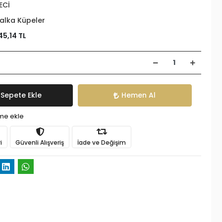
ECİ
alka Küpeler
45,14 TL
Sepete Ekle
Hemen Al
ime ekle
i
Güvenli Alışveriş
İade ve Değişim