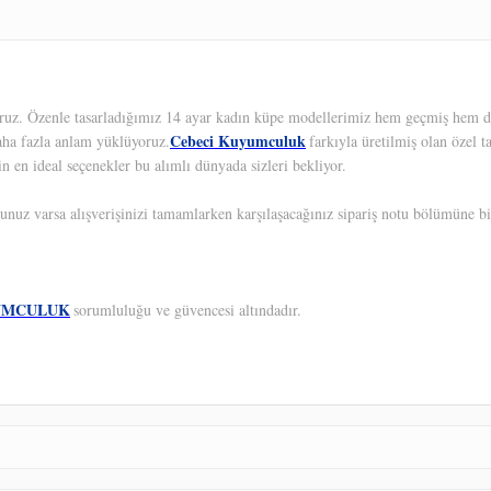
yoruz. Özenle tasarladığımız 14 ayar kadın küpe modellerimiz hem geçmiş hem de
Cebeci Kuyumculuk
aha fazla anlam yüklüyoruz.
farkıyla üretilmiş olan özel 
in en ideal seçenekler bu alımlı dünyada sizleri bekliyor.
unuz varsa alışverişinizi tamamlarken karşılaşacağınız sipariş notu bölümüne bil
UMCULUK
sorumluluğu ve güvencesi altındadır.