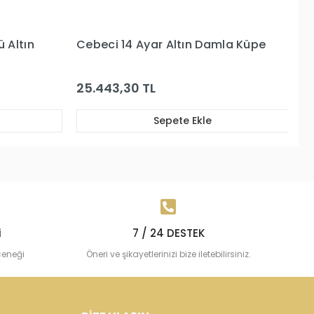
 Damla Küpe
Cebeci 14 Ayar Beyaz Altın Küpe
15.985,32 TL
kle
Sepete Ekle
i
7 / 24 DESTEK
çeneği
Öneri ve şikayetlerinizi bize iletebilirsiniz.