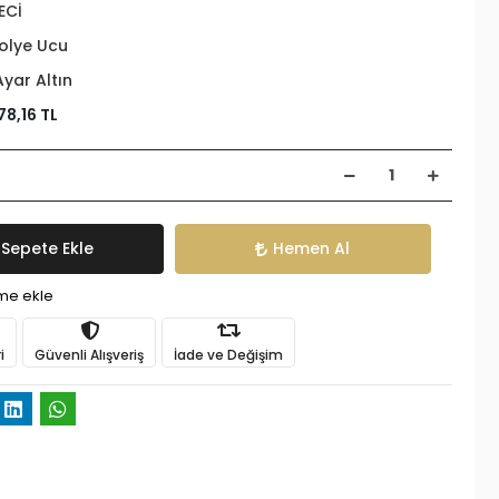
ECİ
olye Ucu
Ayar Altın
78,16 TL
Sepete Ekle
Hemen Al
ime ekle
i
Güvenli Alışveriş
İade ve Değişim