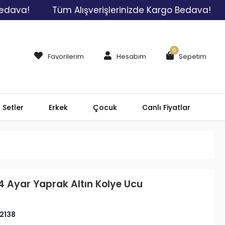
!
Tüm Alışverişlerinizde Kargo Bedava!
Tüm
0
Favorilerim
Hesabım
Sepetim
Setler
Erkek
Çocuk
Canlı Fiyatlar
4 Ayar Yaprak Altın Kolye Ucu
2138