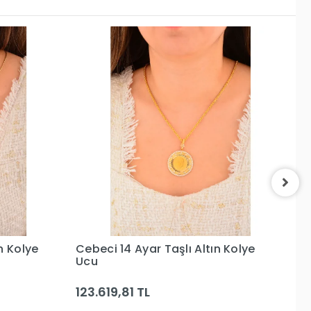
 Kolye
Cebeci 14 Ayar Yeşil Taşlı Altın
Ce
Kolye Ucu
K
8.458,90 TL
8