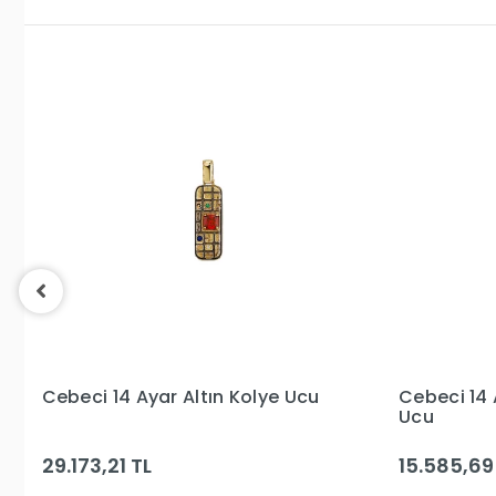
Cebeci 14 Ayar Altın Kalp Kolye
Cebeci 14 
Ucu
Ucu
15.585,69 TL
23.844,77