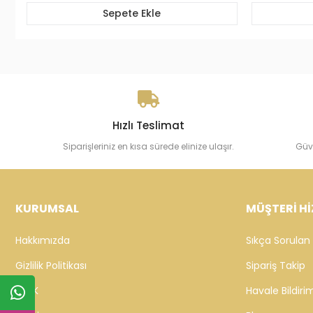
Sepete Ekle
Hızlı Teslimat
Siparişleriniz en kısa sürede elinize ulaşır.
Güv
KURUMSAL
MÜŞTERİ Hİ
Hakkımızda
Sıkça Sorulan 
Gizlilik Politikası
Sipariş Takip
KVKK
Havale Bildirim