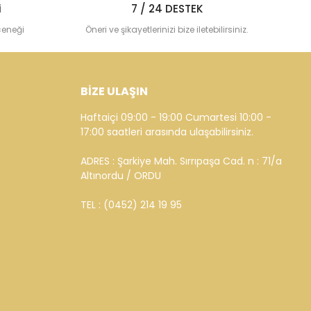
i
7 / 24 DESTEK
çeneği
Öneri ve şikayetlerinizi bize iletebilirsiniz.
BİZE ULAŞIN
Haftaiçi 09:00 - 19:00 Cumartesi 10:00 -
17:00 saatleri arasında ulaşabilirsiniz.
ADRES : Şarkiye Mah. Sırrıpaşa Cad. n : 71/a
Altınordu / ORDU
TEL : (0452) 214 19 95