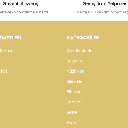
Güvenli Alışveriş
Geniş Ürün Yelpazes
enli ve kolay ödeme sistemi
Binlerce ürün ve kampanya se
ZMETLERİ
KATEGORİLER
Sorular
Çok Satılanlar
Kolyeler
leri
Yüzükler
Bileklikler
Bilezikler
Küpeler
Setler
Erkek