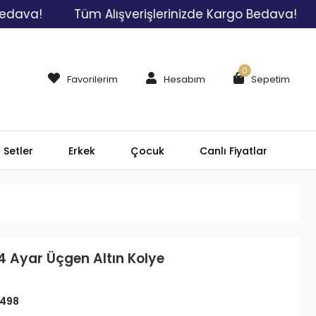
a!
Tüm Alışverişlerinizde Kargo Bedava!
Tüm
0
Favorilerim
Hesabım
Sepetim
Setler
Erkek
Çocuk
Canlı Fiyatlar
4 Ayar Üçgen Altın Kolye
498