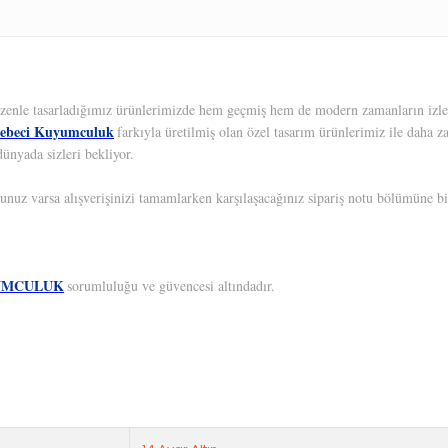
 Özenle tasarladığımız ürünlerimizde hem geçmiş hem de modern zamanların izleri
ebeci Kuyumculuk
farkıyla üretilmiş olan özel tasarım ürünlerimiz ile daha z
ünyada sizleri bekliyor.
unuz varsa alışverişinizi tamamlarken karşılaşacağınız sipariş notu bölümüne bil
UMCULUK
sorumluluğu ve güvencesi altındadır.