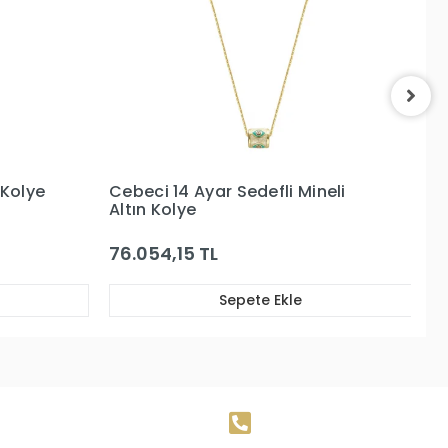
eli
Cebeci 14 Ayar Carousel Çiçek
Ce
Altın Kolye
K
111.498,13 TL
8
Sepete Ekle