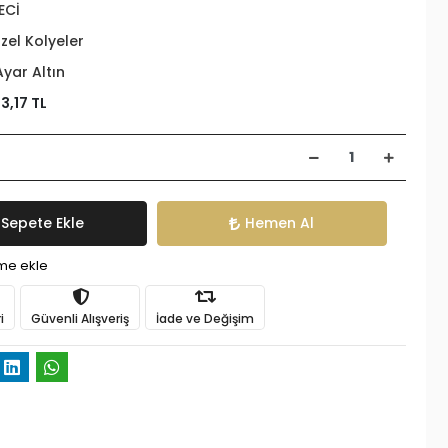
ECİ
zel Kolyeler
Ayar Altın
3,17 TL
Sepete Ekle
Hemen Al
ime ekle
i
Güvenli Alışveriş
İade ve Değişim