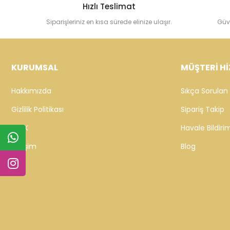
Hızlı Teslimat
Siparişleriniz en kısa sürede elinize ulaşır.
Güv
KURUMSAL
MÜŞTERİ Hİ
Hakkımızda
Sıkça Sorulan 
Gizlilik Politikası
Sipariş Takip
KVKK
Havale Bildirim
İletişim
Blog