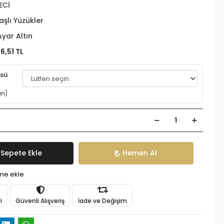
ECİ
aşlı Yüzükler
Ayar Altın
6,51 TL
üsü
an)
Sepete Ekle
Hemen Al
ime ekle
i
Güvenli Alışveriş
İade ve Değişim