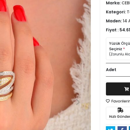
Marka:
CEB
Kategori:
T
Maden:
14 
Fiyat :
54.61
Yüzük Ölç
Seçiniz
*
(Zorunlu Al
Adet
Favoriler
Hızlı Gönder