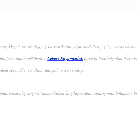
oruz. Özenle tasarladığımız 14 ayar kadın yüzük modellerimiz hem geçmiş hem de 
aha fazla anlam yüklüyoruz.
Cebeci Kuyumculuk
farkıyla üretilmiş olan özel ta
ideal seçenekler bu alımlı dünyada sizleri bekliyor.
unuz varsa alışverişinizi tamamlarken karşılaşacağınız sipariş notu bölümüne bil