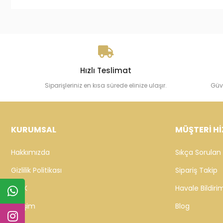
Hızlı Teslimat
Siparişleriniz en kısa sürede elinize ulaşır.
Güv
KURUMSAL
MÜŞTERİ Hİ
Hakkımızda
Sıkça Sorulan 
Gizlilik Politikası
Sipariş Takip
KVKK
Havale Bildirim
İletişim
Blog