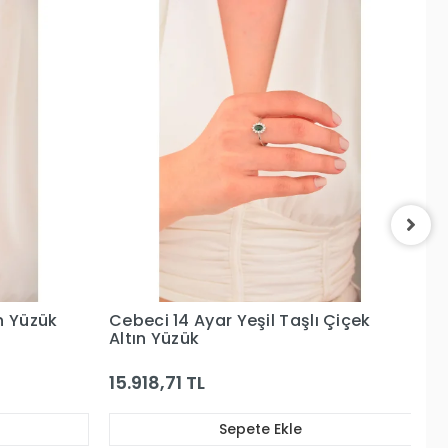
 Çiçek
Cebeci 14 Ayar Pembe Taşlı Altın
C
Yüzük
Ta
57.746,97 TL
23
Sepete Ekle