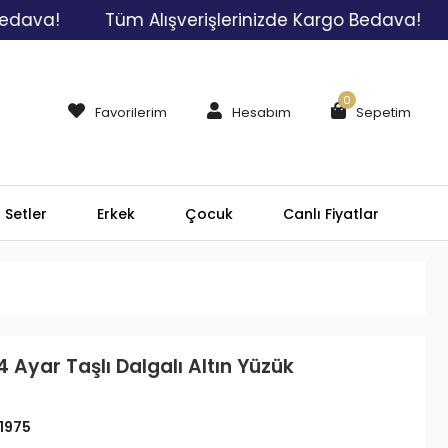
Tüm Alışverişlerinizde Kargo Bedava!
Tüm A
0
Favorilerim
Hesabım
Sepetim
Setler
Erkek
Çocuk
Canlı Fiyatlar
4 Ayar Taşlı Dalgalı Altın Yüzük
1975