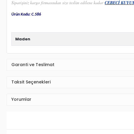
Siparişiniz kargo firmasından size teslim edilene kadar
CEBECİ KUYU
Ürün Kodu: C.586
Maden
Garanti ve Teslimat
Taksit Seçenekleri
Yorumlar