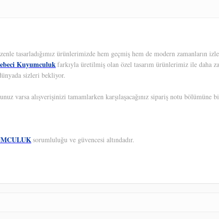
 Özenle tasarladığımız ürünlerimizde hem geçmiş hem de modern zamanların izleri
ebeci Kuyumculuk
farkıyla üretilmiş olan özel tasarım ürünlerimiz ile daha z
ünyada sizleri bekliyor.
unuz varsa alışverişinizi tamamlarken karşılaşacağınız sipariş notu bölümüne bil
UMCULUK
sorumluluğu ve güvencesi altındadır.