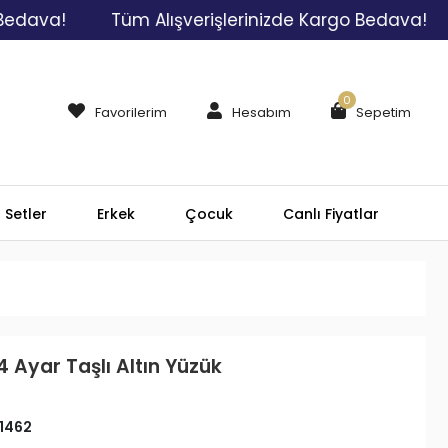
a!
Tüm Alışverişlerinizde Kargo Bedava!
Tüm
0
Favorilerim
Hesabım
Sepetim
Setler
Erkek
Çocuk
Canlı Fiyatlar
4 Ayar Taşlı Altın Yüzük
1462