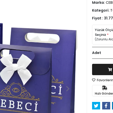
Marka:
CEB
Kategori:
T
Fiyat :
31.77
Yüzük Ölç
Seçiniz
*
(Zorunlu Al
Adet
Favoriler
Hızlı Gönder