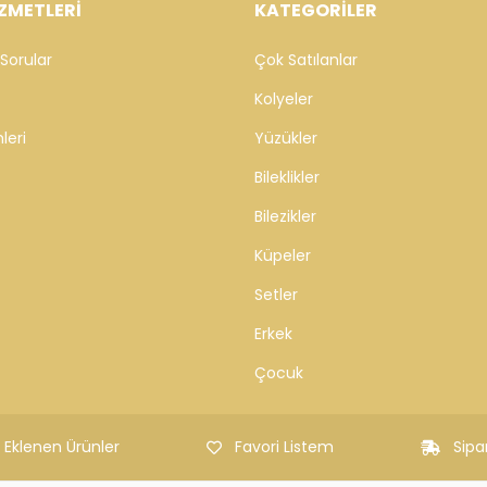
ZMETLERİ
KATEGORİLER
Sorular
Çok Satılanlar
Kolyeler
leri
Yüzükler
Bileklikler
Bilezikler
Küpeler
Setler
Erkek
Çocuk
 Eklenen Ürünler
Favori Listem
Sipa