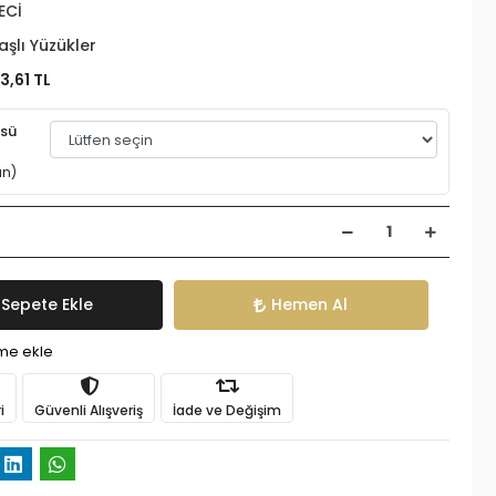
ECİ
aşlı Yüzükler
3,61 TL
üsü
an)
Sepete Ekle
Hemen Al
ime ekle
i
Güvenli Alışveriş
İade ve Değişim