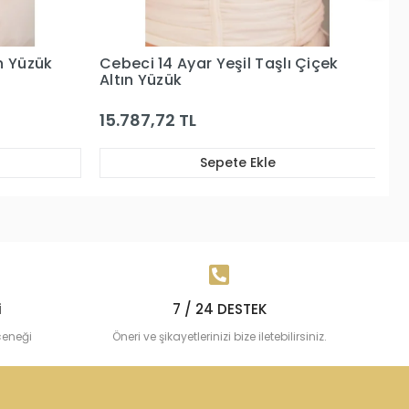
 Çiçek
Cebeci 14 Ayar Pembe Taşlı Altın
C
Yüzük
Ta
57.271,77 TL
2
Sepete Ekle
i
7 / 24 DESTEK
çeneği
Öneri ve şikayetlerinizi bize iletebilirsiniz.