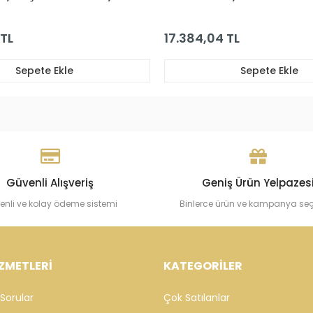
Altın Kolye
 TL
77.462,20 TL
Sepete Ekle
Sepete Ekle
Güvenli Alışveriş
Geniş Ürün Yelpazes
enli ve kolay ödeme sistemi
Binlerce ürün ve kampanya se
ZMETLERİ
KATEGORİLER
Sorular
Çok Satılanlar