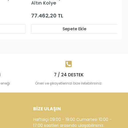
Altın Kolye
K
113.562,38 TL
9
Sepete Ekle
i
7 / 24 DESTEK
çeneği
Öneri ve şikayetlerinizi bize iletebilirsiniz.
BİZE ULAŞIN
Haftaiçi 09:00 - 19:00 Cumartesi 10:00 -
17:00 saatleri arasında ulaşabilirsiniz.