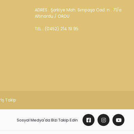
ADRES : Şarkiye Mah. Sırrıpaşa Cad. n : 71/a
Altınordu / ORDU
TEL : (0452) 214 19 95
riş Takip
Sosyal Medya'da Bizi Takip Edin