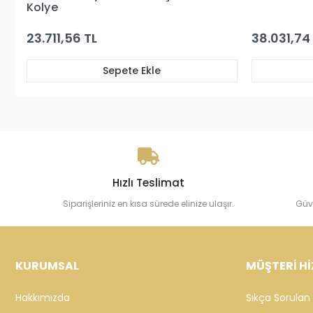
38.031,74 TL
17.384,04
Sepete Ekle
Hızlı Teslimat
Siparişleriniz en kısa sürede elinize ulaşır.
Güv
KURUMSAL
MÜŞTERİ Hİ
Hakkımızda
Sıkça Sorulan 