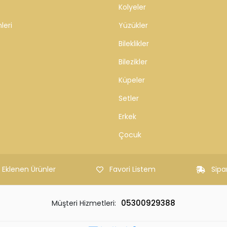
Kolyeler
leri
Yüzükler
Bileklikler
Bilezikler
Küpeler
Setler
Erkek
Çocuk
 Eklenen Ürünler
Favori Listem
Sipa
05300929388
Müşteri Hizmetleri: