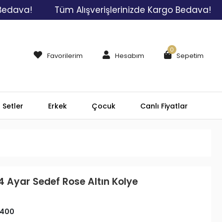
!
Tüm Alışverişlerinizde Kargo Bedava!
Tüm 
0
Favorilerim
Hesabım
Sepetim
Setler
Erkek
Çocuk
Canlı Fiyatlar
4 Ayar Sedef Rose Altın Kolye
400