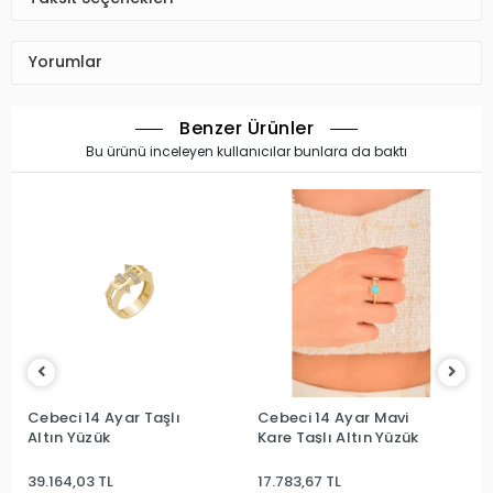
Yorumlar
Benzer Ürünler
Bu ürünü inceleyen kullanıcılar bunlara da baktı
Cebeci 14 Ayar Taşlı
Cebeci 14 Ayar Mavi
Cebec
ltın Yüzük
Kare Taşlı Altın Yüzük
Altın
9.164,03 TL
17.783,67 TL
15.852