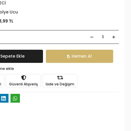
ECİ
olye Ucu
8,99 TL
Sepete Ekle
Hemen Al
ime ekle
i
Güvenli Alışveriş
İade ve Değişim