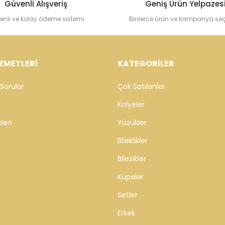
Güvenli Alışveriş
Geniş Ürün Yelpazes
enli ve kolay ödeme sistemi
Binlerce ürün ve kampanya se
ZMETLERİ
KATEGORİLER
Sorular
Çok Satılanlar
Kolyeler
leri
Yüzükler
Bileklikler
Bilezikler
Küpeler
Setler
Erkek