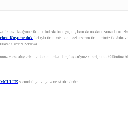
 Özenle tasarladığımız ürünlerimizde hem geçmiş hem de modern zamanların izleri
ebeci Kuyumculuk
farkıyla üretilmiş olan özel tasarım ürünlerimiz ile daha z
dünyada sizleri bekliyor
unuz varsa alışverişinizi tamamlarken karşılaşacağınız sipariş notu bölümüne bil
UMCULUK
sorumluluğu ve güvencesi altındadır.