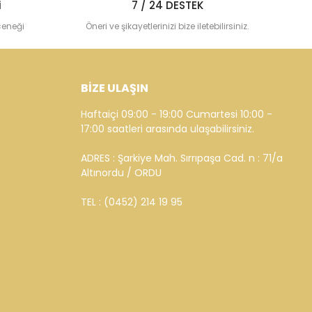
i
7 / 24 DESTEK
çeneği
Öneri ve şikayetlerinizi bize iletebilirsiniz.
BİZE ULAŞIN
Haftaiçi 09:00 - 19:00 Cumartesi 10:00 -
17:00 saatleri arasında ulaşabilirsiniz.
ADRES : Şarkiye Mah. Sırrıpaşa Cad. n : 71/a
Altınordu / ORDU
TEL : (0452) 214 19 95