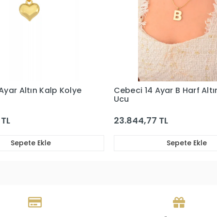
Ayar B Harf Altın Kolye
Cebeci 14 Ayar Taşlı Altın
Ucu
 TL
123.619,81 TL
Sepete Ekle
Sepete Ekle