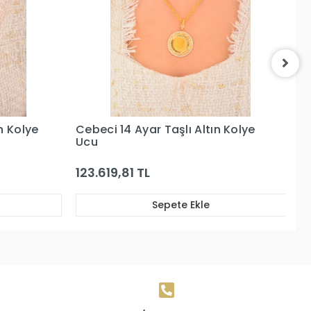
 Kolye
Cebeci 14 Ayar Yeşil Taşlı Altın
Ce
Kolye Ucu
K
8.458,90 TL
8
Sepete Ekle