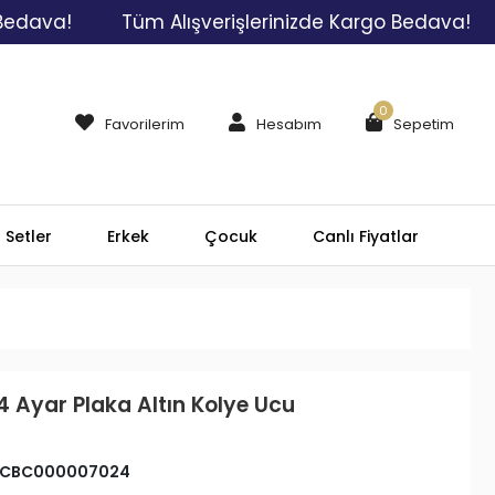
a!
Tüm Alışverişlerinizde Kargo Bedava!
Tüm
0
Favorilerim
Hesabım
Sepetim
Setler
Erkek
Çocuk
Canlı Fiyatlar
4 Ayar Plaka Altın Kolye Ucu
CBC000007024