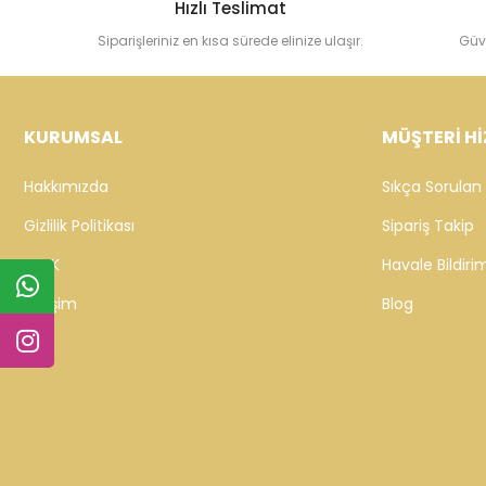
Hızlı Teslimat
Siparişleriniz en kısa sürede elinize ulaşır.
Güv
KURUMSAL
MÜŞTERİ Hİ
Hakkımızda
Sıkça Sorulan 
Gizlilik Politikası
Sipariş Takip
KVKK
Havale Bildirim
İletişim
Blog