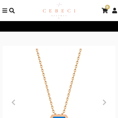
0
Tüm Alışverişlerinizde Kargo Bedava!
Tüm Alışverişlerinizde K