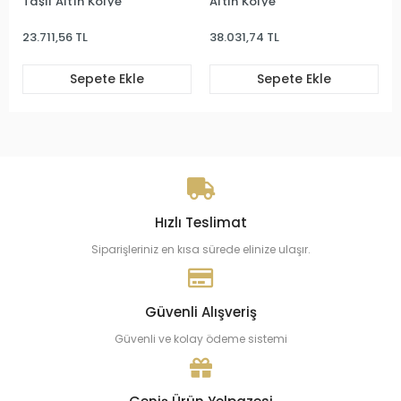
 Altın Kolye
Altın Kolye
Altın Kol
,56 TL
38.031,74 TL
17.384,04 
Sepete Ekle
Sepete Ekle
S
Hızlı Teslimat
Siparişleriniz en kısa sürede elinize ulaşır.
Güvenli Alışveriş
Güvenli ve kolay ödeme sistemi