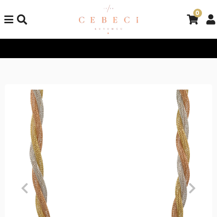
0
Tüm Alışverişlerinizde Kargo Bedava!
Tüm Alışverişlerinizde K