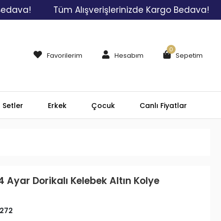
!
Tüm Alışverişlerinizde Kargo Bedava!
Tüm 
0
Favorilerim
Hesabım
Sepetim
Setler
Erkek
Çocuk
Canlı Fiyatlar
4 Ayar Dorikalı Kelebek Altın Kolye
272