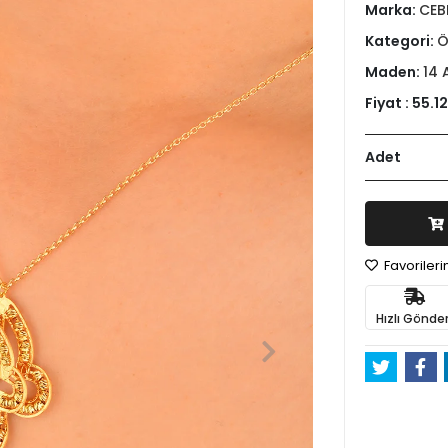
Marka:
CEB
Kategori:
Ö
Maden:
14 
Fiyat :
55.1
Adet
Favoriler
Hızlı Gönder