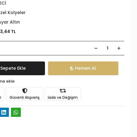
ECİ
zel Kolyeler
Ayar Altın
23,44 TL
Sepete Ekle
Hemen Al
ime ekle
i
Güvenli Alışveriş
İade ve Değişim