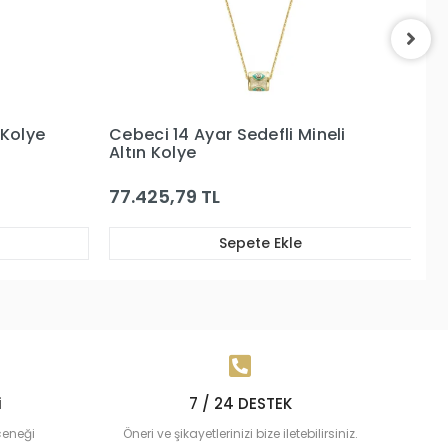
eli
Cebeci 14 Ayar Carousel Çiçek
Ce
Altın Kolye
K
113.509,01 TL
9
Sepete Ekle
i
7 / 24 DESTEK
çeneği
Öneri ve şikayetlerinizi bize iletebilirsiniz.