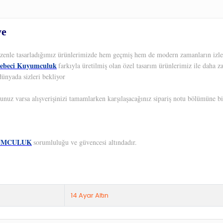
ye
 Özenle tasarladığımız ürünlerimizde hem geçmiş hem de modern zamanların izleri
ebeci Kuyumculuk
farkıyla üretilmiş olan özel tasarım ürünlerimiz ile daha z
dünyada sizleri bekliyor
unuz varsa alışverişinizi tamamlarken karşılaşacağınız sipariş notu bölümüne bil
UMCULUK
sorumluluğu ve güvencesi altındadır.
14 Ayar Altın