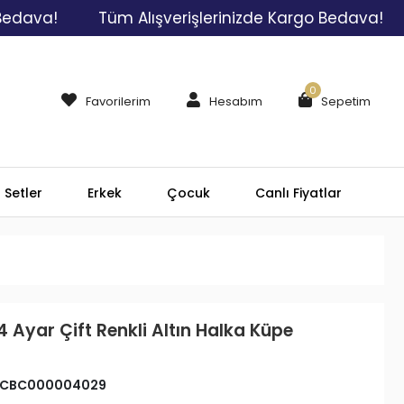
va!
Tüm Alışverişlerinizde Kargo Bedava!
Tü
0
Favorilerim
Hesabım
Sepetim
Setler
Erkek
Çocuk
Canlı Fiyatlar
4 Ayar Çift Renkli Altın Halka Küpe
CBC000004029