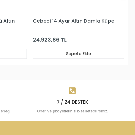
Damla Küpe
Cebeci 14 Ayar Beyaz Altın Küpe
15.658,97 TL
e
Sepete Ekle
i
7 / 24 DESTEK
çeneği
Öneri ve şikayetlerinizi bize iletebilirsiniz.