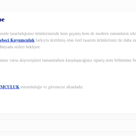
pe
 Özenle tasarladığımız ürünlerimizde hem geçmiş hem de modern zamanların izleri
ebeci Kuyumculuk
farkıyla üretilmiş olan özel tasarım ürünlerimiz ile daha z
ünyada sizleri bekliyor.
unuz varsa alışverişinizi tamamlarken karşılaşacağınız sipariş notu bölümüne bil
UMCULUK
sorumluluğu ve güvencesi altındadır.