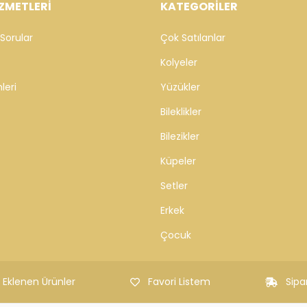
ZMETLERİ
KATEGORİLER
Sorular
Çok Satılanlar
Kolyeler
leri
Yüzükler
Bileklikler
Bilezikler
Küpeler
Setler
Erkek
Çocuk
 Eklenen Ürünler
Favori Listem
Sipa