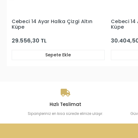
n
Cebeci 14 Ayar Taşlı Halka Altın
Cebeci 
Küpe
Küpe
30.404,50 TL
38.755
Sepete Ekle
Hızlı Teslimat
Siparişleriniz en kısa sürede elinize ulaşır.
Güv