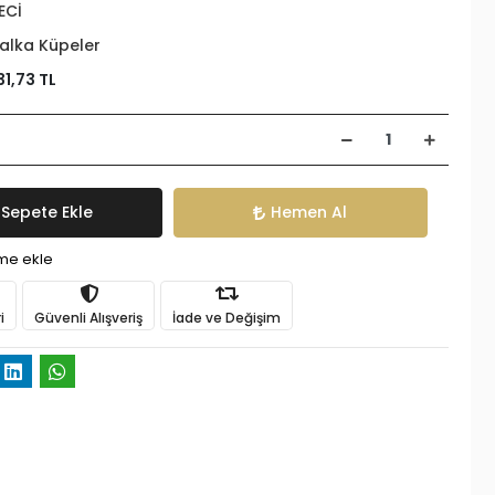
ECİ
alka Küpeler
31,73 TL
Sepete Ekle
Hemen Al
ime ekle
i
Güvenli Alışveriş
İade ve Değişim