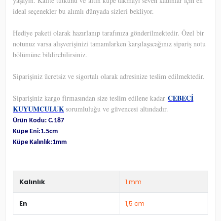
yaşayın. Kalite tutkunu ve altın küpe takmayı seven kadınlar için en
ideal seçenekler bu alımlı dünyada sizleri bekliyor.
Hediye paketi olarak hazırlanıp tarafınıza gönderilmektedir. Özel bir
notunuz varsa alışverişinizi tamamlarken karşılaşacağınız sipariş notu
bölümüne bildirebilirsiniz.
Siparişiniz ücretsiz ve sigortalı olarak adresinize teslim edilmektedir.
CEBECİ
Siparişiniz kargo firmasından size teslim edilene kadar
KUYUMCULUK
sorumluluğu ve güvencesi altındadır.
Ürün Kodu: C.187
Küpe Eni:1.5cm
Küpe Kalınlık:1mm
Kalınlık
1 mm
En
1,5 cm