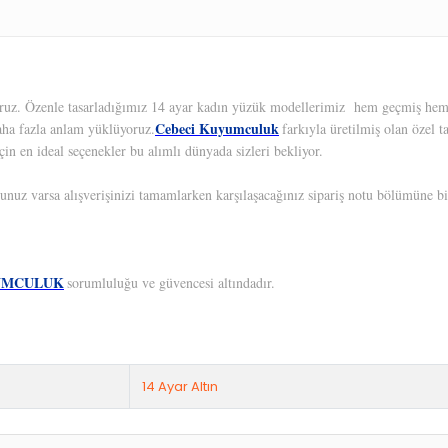
yoruz. Özenle tasarladığımız 14 ayar kadın yüzük modellerimiz hem geçmiş hem d
Cebeci Kuyumculuk
aha fazla anlam yüklüyoruz.
farkıyla üretilmiş olan özel 
çin en ideal seçenekler bu alımlı dünyada sizleri bekliyor.
unuz varsa alışverişinizi tamamlarken karşılaşacağınız sipariş notu bölümüne bil
UMCULUK
sorumluluğu ve güvencesi altındadır.
14 Ayar Altın