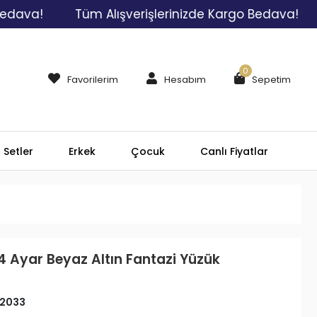
!
Tüm Alışverişlerinizde Kargo Bedava!
Tüm
0
Favorilerim
Hesabım
Sepetim
Setler
Erkek
Çocuk
Canlı Fiyatlar
4 Ayar Beyaz Altın Fantazi Yüzük
2033