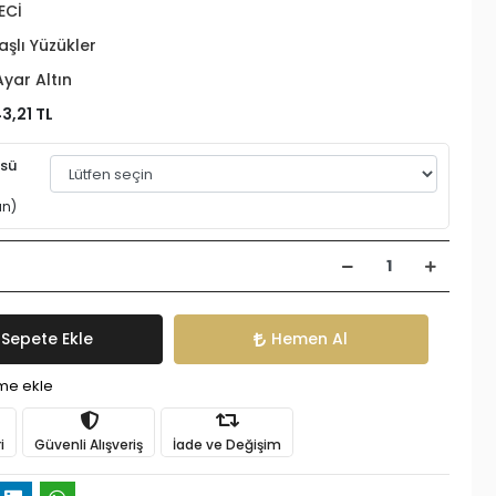
ECİ
aşlı Yüzükler
Ayar Altın
3,21 TL
üsü
an)
Sepete Ekle
Hemen Al
ime ekle
i
Güvenli Alışveriş
İade ve Değişim