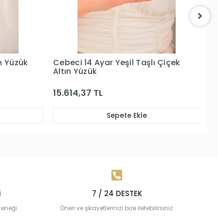
 Çiçek
Cebeci 14 Ayar Pembe Taşlı Altın
C
Yüzük
Ta
56.642,93 TL
2
Sepete Ekle
i
7 / 24 DESTEK
çeneği
Öneri ve şikayetlerinizi bize iletebilirsiniz.