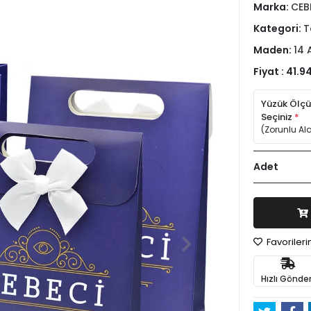
Marka:
CEB
Kategori:
T
Maden:
14 
Fiyat :
41.94
Yüzük Ölç
Seçiniz
*
(Zorunlu Al
Adet
Favoriler
Hızlı Gönder