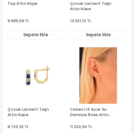
Top Altın Küpe
Çocuk Lacivert Taşlı
Altın Küpe
8.985,08 TL
13.321,10 TL
Sepete Ekle
Sepete Ekle
Çocuk Lacivert Taşlı
Cebeci 14 Ayar Su
Altın Küpe
Damlası Rose Altın
Küpe
8.725,32 TL
11.322,94 TL