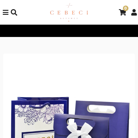
0
Tüm Alışverişlerinizde Kargo Bedava!
Tüm Alışverişlerinizde K