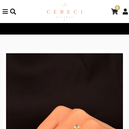
0
Tüm Alışverişlerinizde Kargo Bedava!
Tüm Alışverişlerinizde K