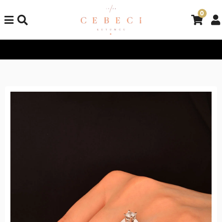
0
Tüm Alışverişlerinizde Kargo Bedava!
Tüm Alışverişlerinizde K