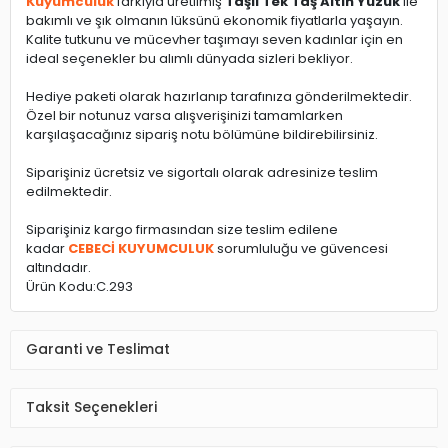
Kuyumculuk
farkıyla üretilmiş
Taşlı Tek Taş Altın Yüzük
ile
bakımlı ve şık olmanın lüksünü ekonomik fiyatlarla yaşayın.
Kalite tutkunu ve mücevher taşımayı seven kadınlar için en
ideal seçenekler bu alımlı dünyada sizleri bekliyor.
Hediye paketi olarak hazırlanıp tarafınıza gönderilmektedir.
Özel bir notunuz varsa alışverişinizi tamamlarken
karşılaşacağınız sipariş notu bölümüne bildirebilirsiniz.
Siparişiniz ücretsiz ve sigortalı olarak adresinize teslim
edilmektedir.
Siparişiniz kargo firmasından size teslim edilene
kadar
CEBECİ KUYUMCULUK
sorumluluğu ve güvencesi
altındadır.
Ürün Kodu:C.293
Garanti ve Teslimat
Taksit Seçenekleri